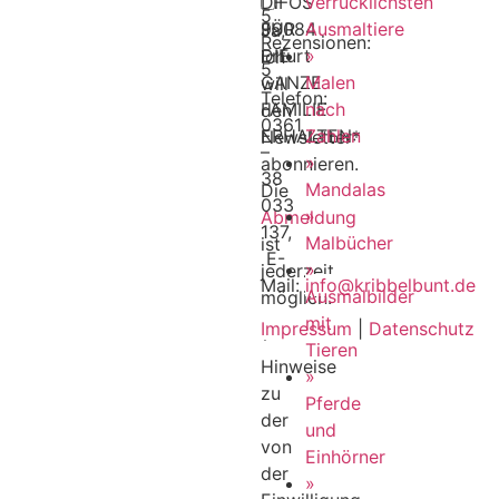
INFOS
D-
verrücklichsten
5
FÜR
99084
Ausmaltiere
Ja,
Rezensionen:
DIE
Erfurt
»
ich
5
GANZE
Malen
will
Telefon:
FAMILIE
nach
den
0361
ERHALTEN:
Zahlen
Newsletter*
–
»
abonnieren.
38
Mandalas
Die
033
»
Abmeldung
137,
Malbücher
ist
E-
»
jederzeit
Mail:
info@kribbelbunt.de
Ausmalbilder
möglich.
mit
Impressum
|
Datenschutz
*
Tieren
Hinweise
»
zu
Pferde
der
und
von
Einhörner
der
»