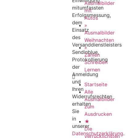
Einwilligung
Ausmalbilder
mitumfassten
mit
Erfolgsmessung,
Autos
dem
»
Einsatz
Ausmalbilder
des
Weihnachten
Versanddienstleisters
»
Sendinblue,
Zahlen
Protokollierung
Schreiben
der
Lernen
Anmeldung
und
Startseite
Ihren
Alle
Widerrufsrechten
Ausmalbilder
erhalten
zum
Sie
Ausdrucken
in
★
unserer
Die
Datenschutzerklärung
.
verrücklichsten