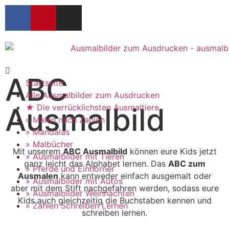
ABC
Startseite
Alle Ausmalbilder zum Ausdrucken
Ausmalbild
★ Die verrücklichsten Ausmaltiere
» Malen nach Zahlen
» Mandalas
» Malbücher
Mit unserem
ABC Ausmalbild
können eure Kids jetzt
» Ausmalbilder mit Tieren
ganz leicht das Alphabet lernen. Das
ABC zum
» Pferde und Einhörner
Ausmalen
kann entweder einfach ausgemalt oder
» Ausmalbilder mit Autos
aber mit dem Stift nachgefahren werden, sodass eure
» Ausmalbilder Weihnachten
Kids auch gleichzeitig die Buchstaben kennen und
» Zahlen Schreiben Lernen
schreiben lernen.