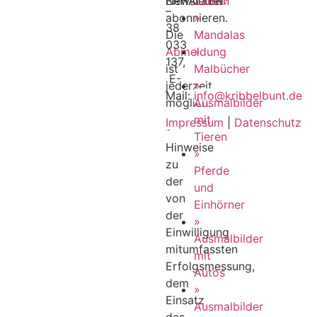
ERHALTEN:
Zahlen
Newsletter*
–
»
abonnieren.
38
Mandalas
Die
033
»
Abmeldung
137,
Malbücher
ist
E-
»
jederzeit
Mail:
info@kribbelbunt.de
Ausmalbilder
möglich.
mit
Impressum
|
Datenschutz
*
Tieren
Hinweise
»
zu
Pferde
der
und
von
Einhörner
der
»
Einwilligung
Ausmalbilder
mitumfassten
mit
Erfolgsmessung,
Autos
dem
»
Einsatz
Ausmalbilder
des