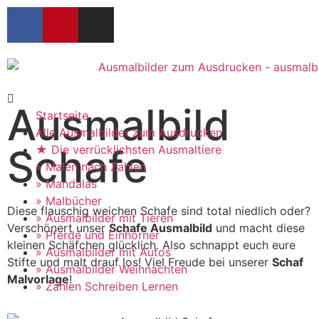
Ausmalbild
Startseite
Alle Ausmalbilder zum Ausdrucken
Schafe
★ Die verrücklichsten Ausmaltiere
» Malen nach Zahlen
» Mandalas
» Malbücher
Diese flauschig weichen Schafe sind total niedlich oder?
» Ausmalbilder mit Tieren
Verschönert unser
Schafe Ausmalbild
und macht diese
» Pferde und Einhörner
kleinen Schäfchen glücklich. Also schnappt euch eure
» Ausmalbilder mit Autos
Stifte und malt drauf los! Viel Freude bei unserer
Schaf
» Ausmalbilder Weihnachten
Malvorlage
!
» Zahlen Schreiben Lernen