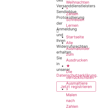
Weihnachten
Versanddienstleisters
»
Sendinblue,
Zahlen
Protokollierung
Schreiben
der
Lernen
Anmeldung
und
Startseite
Ihren
Alle
Widerrufsrechten
Ausmalbilder
erhalten
zum
Sie
Ausdrucken
in
★
unserer
Die
Datenschutzerklärung
.
verrücklichsten
Ausmaltiere
»
Malen
nach
Zahlen