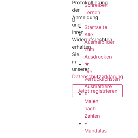
Protokollierung
Schreiben
der
Lernen
Anmeldung
und
Startseite
Ihren
Alle
Widerrufsrechten
Ausmalbilder
erhalten
zum
Sie
Ausdrucken
in
★
unserer
Die
Datenschutzerklärung
.
verrücklichsten
Ausmaltiere
»
Malen
nach
Zahlen
»
Mandalas