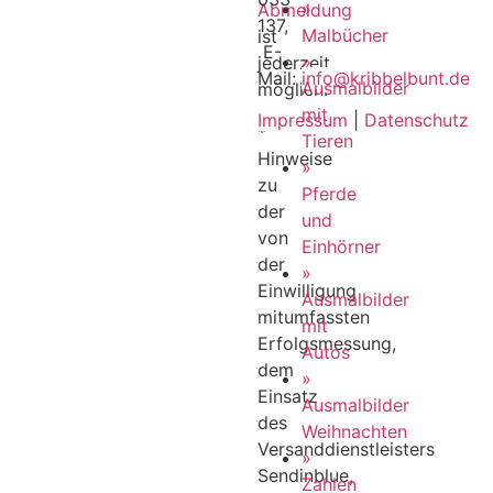
»
Abmeldung
137,
Malbücher
ist
E-
»
jederzeit
Mail:
info@kribbelbunt.de
Ausmalbilder
möglich.
mit
Impressum
|
Datenschutz
*
Tieren
Hinweise
»
zu
Pferde
der
und
von
Einhörner
der
»
Einwilligung
Ausmalbilder
mitumfassten
mit
Erfolgsmessung,
Autos
dem
»
Einsatz
Ausmalbilder
des
Weihnachten
Versanddienstleisters
»
Sendinblue,
Zahlen