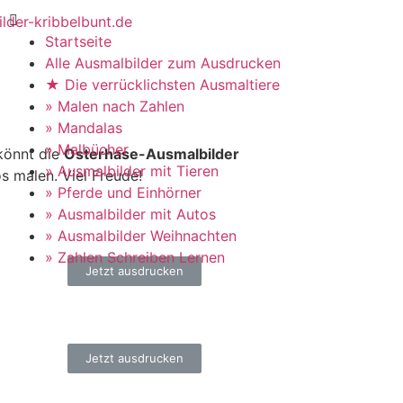
Startseite
Alle Ausmalbilder zum Ausdrucken
★ Die verrücklichsten Ausmaltiere
» Malen nach Zahlen
» Mandalas
» Malbücher
 könnt die
Osterhase-Ausmalbilder
» Ausmalbilder mit Tieren
s malen. Viel Freude!
» Pferde und Einhörner
» Ausmalbilder mit Autos
» Ausmalbilder Weihnachten
» Zahlen Schreiben Lernen
Jetzt ausdrucken
Jetzt ausdrucken