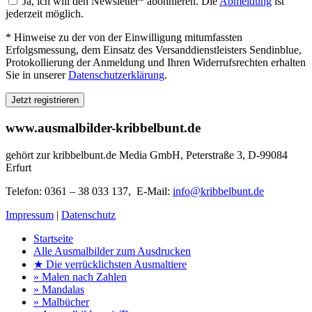
Ja, ich will den Newsletter* abonnieren. Die
Abmeldung
ist
jederzeit möglich.
* Hinweise zu der von der Einwilligung mitumfassten
Erfolgsmessung, dem Einsatz des Versanddienstleisters Sendinblue,
Protokollierung der Anmeldung und Ihren Widerrufsrechten erhalten
Sie in unserer
Datenschutzerklärung
.
www.ausmalbilder-kribbelbunt.de
gehört zur kribbelbunt.de Media GmbH, Peterstraße 3, D-99084
Erfurt
Telefon: 0361 – 38 033 137, E-Mail:
info@kribbelbunt.de
Impressum
|
Datenschutz
Startseite
Alle Ausmalbilder zum Ausdrucken
★ Die verrücklichsten Ausmaltiere
» Malen nach Zahlen
» Mandalas
» Malbücher