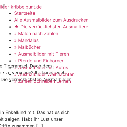
Startseite
Alle Ausmalbilder zum Ausdrucken
★ Die verrücklichsten Ausmaltiere
» Malen nach Zahlen
» Mandalas
» Malbücher
» Ausmalbilder mit Tieren
» Pferde und Einhörner
Die Tigeramsel. Doch dem
» Ausmalbilder mit Autos
be zu versehen? Ihr könnt euch
» Ausmalbilder Weihnachten
Die verrücklichsten Ausmalbilder
» Zahlen Schreiben Lernen
n Enkelkind mit. Das hat es sich
t zeigen. Habt ihr Lust unser
 Stifte zusammen […]