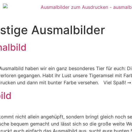
stige Ausmalbilder
albild
Ausmalbild haben wir ein ganz besonderes Tier für euch: 
verloren gegangen. Habt ihr Lust unsere Tigeramsel mit Far
rucken und dann mit bunter Farbe versehen. Viel Spaß! ➙ 
ild
mmt nicht allein angehüpft, sondern bringt gleich noch sei
sche bequem gemacht und lässt sich so die große weite Wel
ruckt euch einfach das Ausmalbild aus, sucht eure bunten