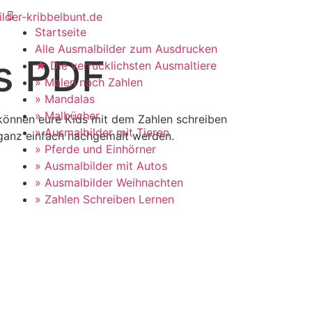
Startseite
Alle Ausmalbilder zum Ausdrucken
ls PDF
★ Die verrücklichsten Ausmaltiere
» Malen nach Zahlen
» Mandalas
» Malbücher
können eure Kids mit dem Zahlen schreiben
» Ausmalbilder mit Tieren
ft ganz einfach nachgemalt werden.
» Pferde und Einhörner
» Ausmalbilder mit Autos
» Ausmalbilder Weihnachten
» Zahlen Schreiben Lernen