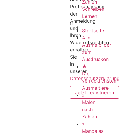
Zahlen
Protokollierung
Schreiben
der
Lernen
Anmeldung
und
Startseite
Ihren
Alle
Widerrufsrechten
Ausmalbilder
erhalten
zum
Sie
Ausdrucken
in
★
unserer
Die
Datenschutzerklärung
.
verrücklichsten
Ausmaltiere
»
Malen
nach
Zahlen
»
Mandalas