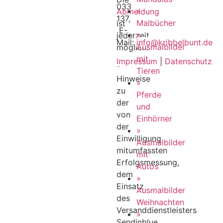
033
»
Abmeldung
137,
Malbücher
ist
E-
»
jederzeit
Mail:
info@kribbelbunt.de
Ausmalbilder
möglich.
mit
Impressum
|
Datenschutz
*
Tieren
Hinweise
»
zu
Pferde
der
und
von
Einhörner
der
»
Einwilligung
Ausmalbilder
mitumfassten
mit
Erfolgsmessung,
Autos
dem
»
Einsatz
Ausmalbilder
des
Weihnachten
Versanddienstleisters
»
Sendinblue,